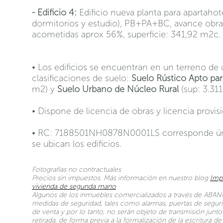
- Edificio 4:
Edificio nueva planta para apartahote
dormitorios y estudio), PB+PA+BC, avance obra 
acometidas aprox 56%, superficie: 341,92 m2c.
• Los edificios se encuentran en un terreno de
clasificaciones de suelo:
Suelo Rústico Apto para
m2) y
Suelo Urbano de Núcleo Rural
(sup: 3.31
• Dispone de licencia de obras y licencia provisi
• RC: 7188501NH0878N0001LS corresponde úni
se ubican los edificios.
Fotografías no contractuales
Precios sin impuestos. Más información en nuestro blog
Imp
vivienda de segunda mano
Algunos de los inmuebles comercializados a través de ABANC
medidas de seguridad, tales como alarmas, puertas de seguri
de venta y por lo tanto, no serán objeto de transmisión jun
retirada, de forma previa a la formalización de la escritura 