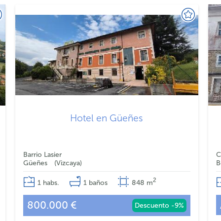
Hotel en Güeñes
Barrio Lasier
C
Güeñes
Vizcaya
B
2
1
habs.
1
baños
848
m
800.000 €
Descuento -9%