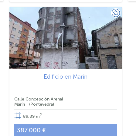
Edificio en Marín
Calle Concepción Arenal
Marín
Pontevedra
2
89,89
m
387.000 €