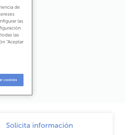
riencia de
tereses
figurar las
figuración
todas las
ón “Aceptar
ar cookies
Solicita información