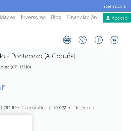
abanca.com
idades
Inversores
Blog
Financiación
Acceso
o - Ponteceso (A Coruña)
Couto
CP:
15110
ar
2
2
1.784,89
m
construídos
10.022
m
de terreno