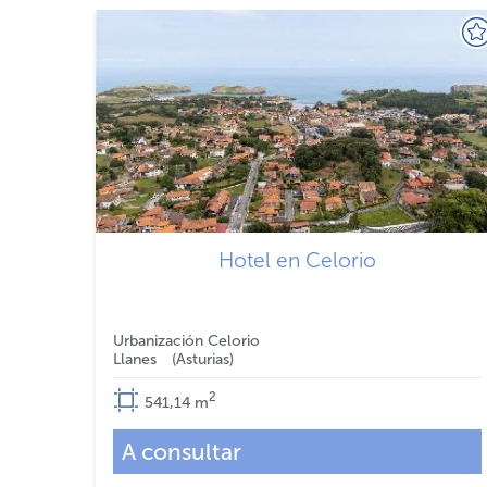
Hotel en Celorio
Urbanización Celorio
Llanes
Asturias
2
541,14
m
A consultar