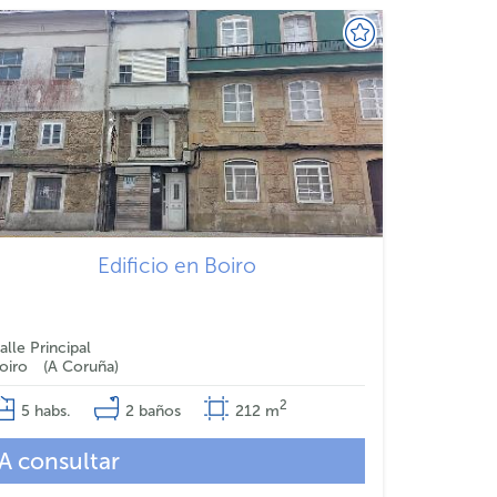
Edificio en Boiro
alle Principal
oiro
A Coruña
2
5
habs.
2
baños
212
m
A consultar