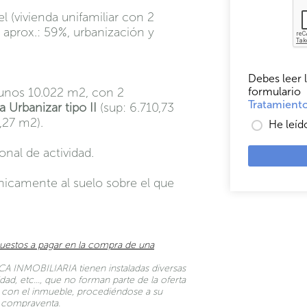
l (vivienda unifamiliar con 2
aprox.: 59%, urbanización y
Debes leer l
formulario
 unos 10.022 m2, con 2
Tratamiento
 Urbanizar tipo II
(sup: 6.710,73
1,27 m2).
He leíd
onal de actividad.
camente al suelo sobre el que
uestos a pagar en la compra de una
A INMOBILIARIA tienen instaladas diversas
dad, etc…, que no forman parte de la oferta
to con el inmueble, procediéndose a su
de compraventa.