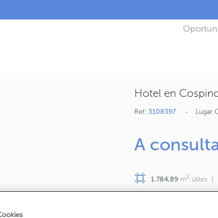
Oportun
Hotel en Cospind
Ref:
3108397
Lugar 
A consult
2
1.784,89
m
útiles
Estado:
Segunda Mano
Año construcción:
2016
Cookies