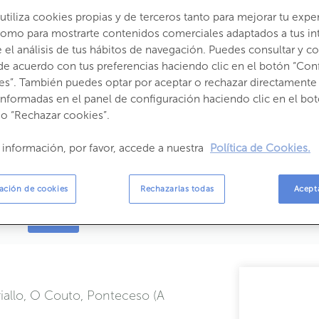
Propietario:
tiliza cookies propias y de terceros tanto para mejorar tu expe
como para mostrarte contenidos comerciales adaptados a tus in
el análisis de tus hábitos de navegación. Puedes consultar y con
de acuerdo con tus preferencias haciendo clic en el botón “Con
es”. También puedes optar por aceptar o rechazar directamente 
informadas en el panel de configuración haciendo clic en el bot
 o “Rechazar cookies”.
 información, por favor, accede a nuestra
Política de Cookies.
ación de cookies
Rechazarlas todas
Acept
Videos
iallo, O Couto, Ponteceso (A