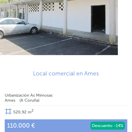
Local comercial en Ames
Urbanización As Mimosas
Ames
A Coruña
2
520,92
m
110.000 €
Descuento -14%