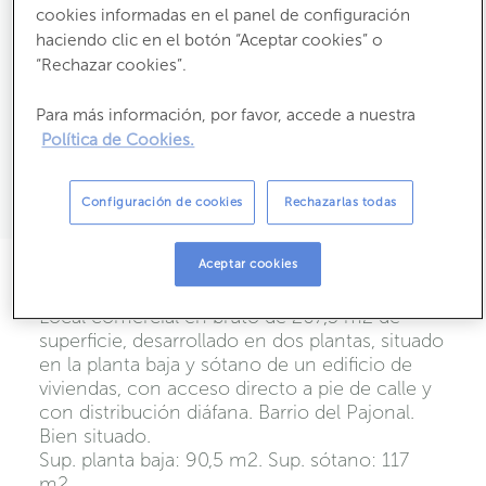
Ha bajado un
15%
cookies informadas en el panel de configuración
haciendo clic en el botón “Aceptar cookies” o
“Rechazar cookies”.
2
2
186
m
útiles
207,5
m
construídos
Estado:
Segunda Mano
Para más información, por favor, accede a nuestra
Año construcción:
2007
Política de Cookies.
Emisiones:
Propietario:
Configuración de cookies
Rechazarlas todas
Aceptar cookies
Descripción
Local comercial en bruto de 207,5 m2 de
superficie, desarrollado en dos plantas, situado
en la planta baja y sótano de un edificio de
viviendas, con acceso directo a pie de calle y
con distribución diáfana. Barrio del Pajonal.
Bien situado.
Sup. planta baja: 90,5 m2. Sup. sótano: 117
m2.