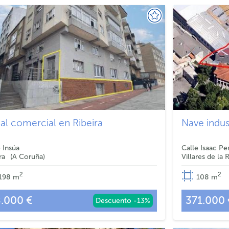
al comercial en Ribeira
Nave indust
e Insúa
Calle Isaac Pe
ra
A Coruña
Villares de la 
2
2
198
m
108
m
.000 €
371.000 
Descuento -13%