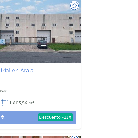
trial en Araia
ava
2
1.803,56
m
 €
Descuento -11%