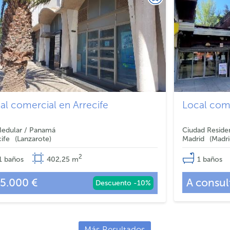
al comercial en Arrecife
Local com
Medular / Panamá
cife
Lanzarote
Madrid
Madr
2
1
baños
402,25
m
1
baños
5.000 €
A consul
Descuento -10%
Más Resultados