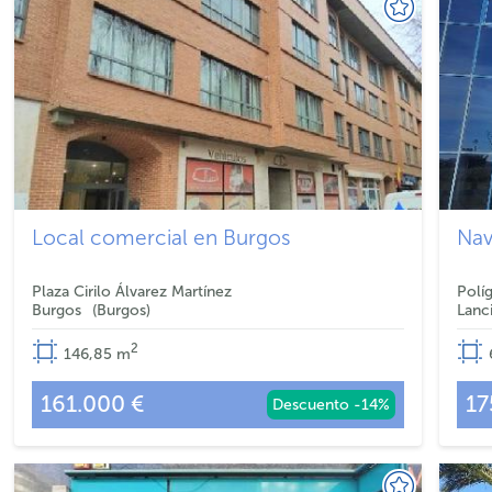
Local comercial en Burgos
Nav
Plaza Cirilo Álvarez Martínez
Polí
Burgos
Burgos
Lanc
2
146,85
m
161.000 €
17
Descuento -14%