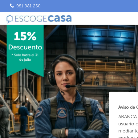
981 981 250
Aviso de 
ABANCA u
usuario 
mediante 