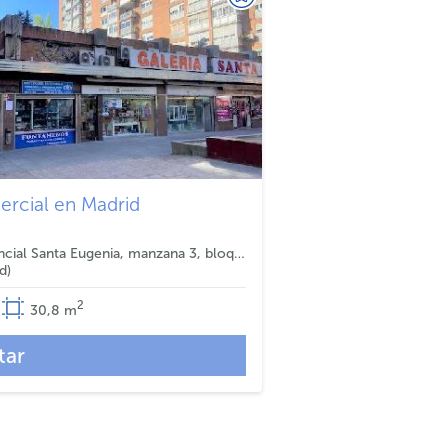
ercial en Madrid
Ciudad Residencial Santa Eugenia, manzana 3, bloque F, local 1C - Calle Puentelarra
id
2
30,8
m
tar