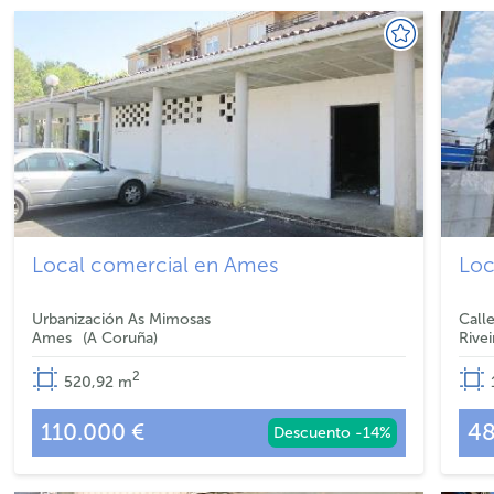
Local comercial en Ames
Loc
Urbanización As Mimosas
Call
Ames
A Coruña
Rivei
2
520,92
m
110.000 €
48
Descuento -14%