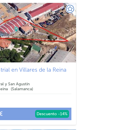
rial en Villares de la Reina
ral y San Agustín
Reina
Salamanca
€
Descuento -14%