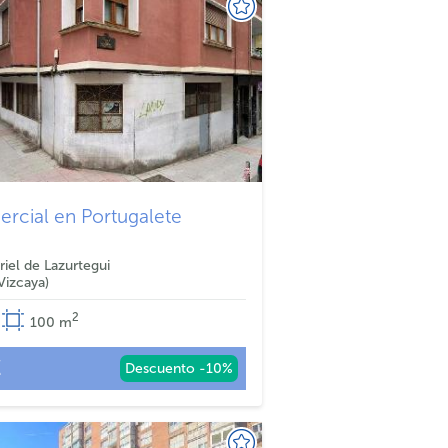
rcial en Portugalete
riel de Lazurtegui
Vizcaya
2
100
m
€
Descuento -10%