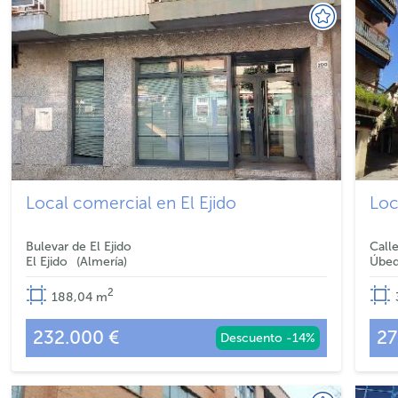
Local comercial en El Ejido
Loc
Bulevar de El Ejido
Call
El Ejido
Almería
Úbe
2
188,04
m
232.000 €
27
Descuento -14%