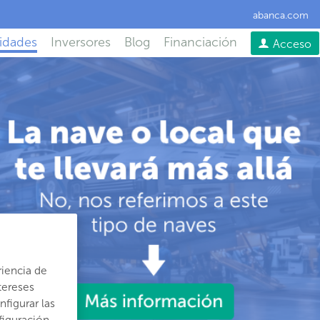
abanca.com
idades
Inversores
Blog
Financiación
Acceso
riencia de
tereses
figurar las