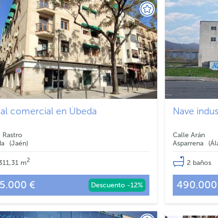
al comercial en Úbeda
Nave indus
e Rastro
Calle Arán
da
Jaén
Asparrena
Ál
2
311,31
m
2
baños
5.000 €
490.000
Descuento -12%