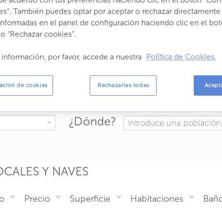
de acuerdo con tus preferencias haciendo clic en el botón “Con
es”. También puedes optar por aceptar o rechazar directamente 
informadas en el panel de configuración haciendo clic en el bot
 o “Rechazar cookies”.
 información, por favor, accede a nuestra
Política de Cookies.
ESCUENTO LOCALES Y NAV
ación de cookies
Rechazarlas todas
Acept
¿Dónde?
LOCALES Y NAVES
o
Precio
Superficie
Habitaciones
Bañ