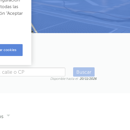
figuración
todas las
ón “Aceptar
ES
ar cookies
Buscar
Disponible hasta el:
20/11/2026
os