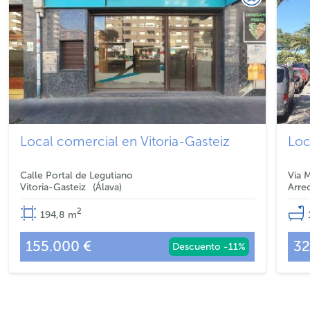
Local comercial en Vitoria-Gasteiz
Loc
Calle Portal de Legutiano
Vía 
Vitoria-Gasteiz
Álava
Arre
2
194,8
m
155.000 €
32
Descuento -11%