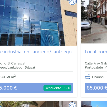
e industrial en Lanciego/Lantziego
Local come
gono El Carrascal
Calle Fray Gab
iego/Lantziego
Álava
Portugalete
2
634,38
m
1
baños
5.000 €
85.000 
Descuento -12%