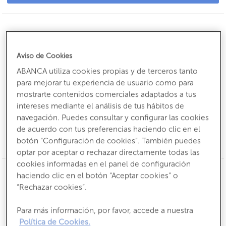
DESCUENTO LOCALES Y NAVES
Aviso de Cookies
ABANCA utiliza cookies propias y de terceros tanto
para mejorar tu experiencia de usuario como para
mostrarte contenidos comerciales adaptados a tus
intereses mediante el análisis de tus hábitos de
navegación. Puedes consultar y configurar las cookies
de acuerdo con tus preferencias haciendo clic en el
Disponible hasta el:
20/11/2026
botón “Configuración de cookies”. También puedes
Ver más
optar por aceptar o rechazar directamente todas las
cookies informadas en el panel de configuración
haciendo clic en el botón “Aceptar cookies” o
Descuentos parcelas vivienda
“Rechazar cookies”.
Construye tu propia vivienda
Para más información, por favor, accede a nuestra
Política de Cookies.