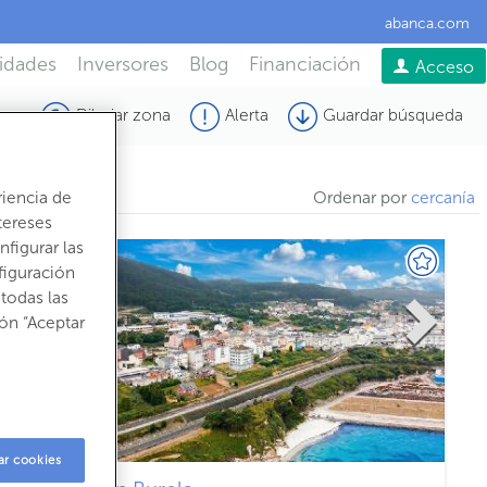
abanca.com
idades
Inversores
Blog
Financiación
Acceso
Dibujar zona
Alerta
Guardar búsqueda
Ordenar por
cercanía
riencia de
tereses
figurar las
figuración
todas las
ón “Aceptar
ar cookies