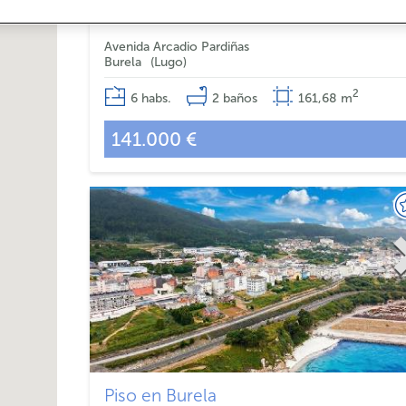
Piso en Burela
Avenida Arcadio Pardiñas
Burela
Lugo
2
6
habs.
2
baños
161,68
m
141.000 €
Piso en Burela