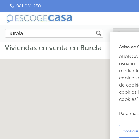
981 981 250
Viviendas
en
venta
en
Burela
Aviso de 
ABANCA u
usuario 
mediante 
cookies 
de cooki
cookies 
cookies”
Para más
Configur