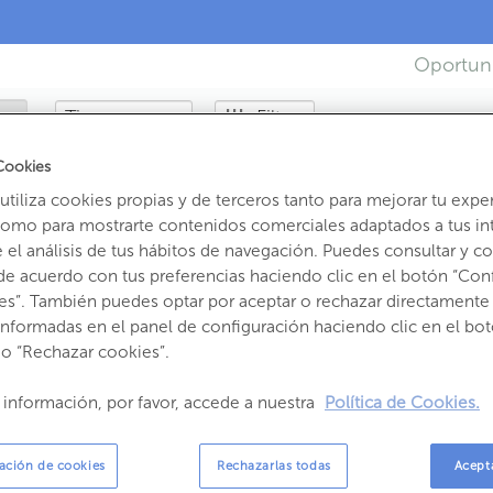
Oportun
Tipo
Filtrar
Cookies
7
resultados
encontrados
tiliza cookies propias y de terceros tanto para mejorar tu expe
como para mostrarte contenidos comerciales adaptados a tus in
el análisis de tus hábitos de navegación. Puedes consultar y con
de acuerdo con tus preferencias haciendo clic en el botón “Con
es”. También puedes optar por aceptar o rechazar directamente 
informadas en el panel de configuración haciendo clic en el bot
 o “Rechazar cookies”.
 información, por favor, accede a nuestra
Política de Cookies.
ación de cookies
Rechazarlas todas
Acept