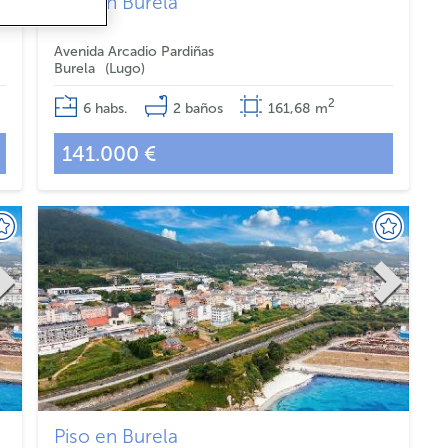
Piso en Burela
Avenida Arcadio Pardiñas
Burela
Lugo
2
6
habs.
2
baños
161,68
m
141.000 €
Piso en Burela