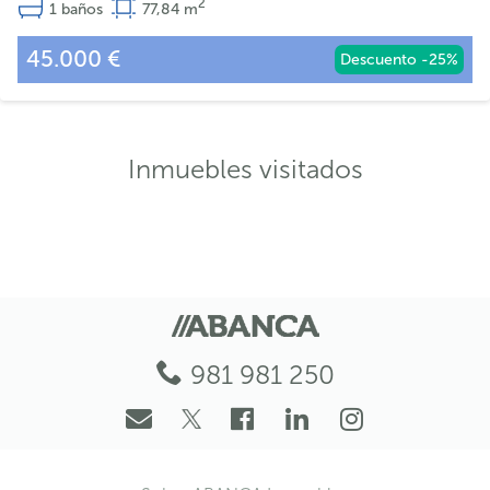
2
1
baños
77,84
m
45.000 €
Descuento -25%
Inmuebles visitados
981 981 250