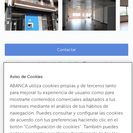
Contactar
Local comercial en Lalin - Lalín (Pontevedra)
Ref:
1019096
Aviso de Cookies
Calle Matemático Rodríguez
ABANCA utiliza cookies propias y de terceros tanto
CP:
36500
para mejorar tu experiencia de usuario como para
mostrarte contenidos comerciales adaptados a tus
intereses mediante el análisis de tus hábitos de
94.000 €
navegación. Puedes consultar y configurar las cookies
de acuerdo con tus preferencias haciendo clic en el
Antes:
113.600 €
botón “Configuración de cookies”. También puedes
Ha bajado un
17%