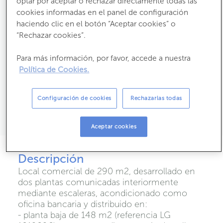
optar por aceptar o rechazar directamente todas las
También en alquiler por
790 €/mes
cookies informadas en el panel de configuración
haciendo clic en el botón “Aceptar cookies” o
“Rechazar cookies”.
2
2
276,86
m
útiles
290
m
construídos
Para más información, por favor, accede a nuestra
Estado:
Segunda Mano
Año construcción:
1972
Política de Cookies.
2
Consumo:
259 kW h m
/ año
Configuración de cookies
Rechazarlas todas
2
Emisiones:
44 kg CO
m
/ año
2
Propietario:
Aceptar cookies
Descripción
Local comercial de 290 m2, desarrollado en
dos plantas comunicadas interiormente
mediante escaleras, acondicionado como
oficina bancaria y distribuido en:
- planta baja de 148 m2 (referencia LG