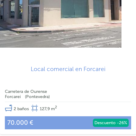
Local comercial en Forcarei
Carretera de Ourense
Forcarei
Pontevedra
2
2
baños
127,9
m
70.000 €
Descuento -26%