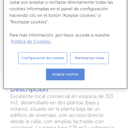
optar por aceptar o rechazar directamente todas las
cookies informadas en el panel de configuración
2
Baños
haciendo clic en el botón “Aceptar cookies” o
2
2
“Rechazar cookies”.
288
m
útiles
313,69
m
construídos
Estado:
Segunda Mano
Para más información, por favor, accede a nuestra
Año construcción:
1978
Política de Cookies.
2
Consumo:
215 kW h m
/ año
2
Emisiones:
40 kg CO
m
/ año
2
Configuración de cookies
Rechazarlas todas
Propietario:
Aceptar cookies
Descripción
Excelente local comercial en esquina de 313
m2, desarrollado en dos plantas (baja y
sótano), situado en la planta baja de un
edificio de viviendas, con acceso directo
desde la calle, con amplias fachadas con
cristaleras. La planta baja (175 m2 - referencia