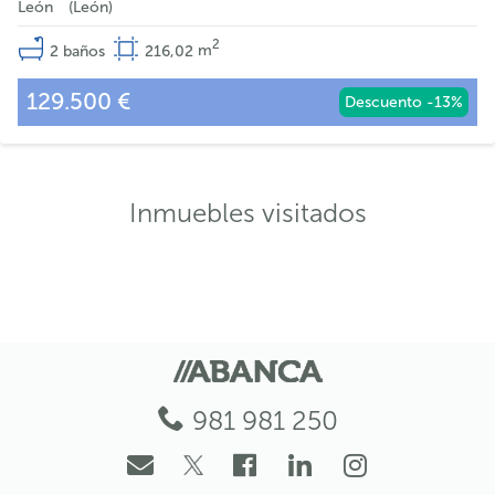
León
León
2
2
baños
216,02
m
129.500 €
Descuento -13%
Inmuebles visitados
981 981 250