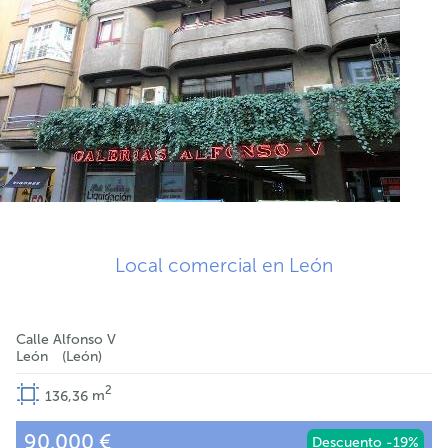
Local comercial en León
Calle Alfonso V
León
León
2
136,36
m
90.000 €
Descuento -19%