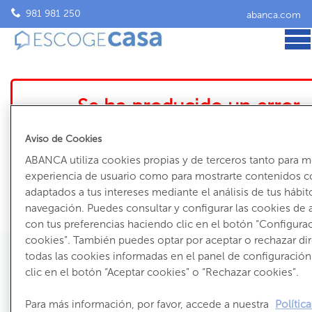
981 981 250
abanca.com
Se ha producido un error
El inmueble que intentas ver ya no está accesible
Aviso de Cookies
Volve
ABANCA utiliza cookies propias y de terceros tanto para m
experiencia de usuario como para mostrarte contenidos c
adaptados a tus intereses mediante el análisis de tus hábit
navegación. Puedes consultar y configurar las cookies de
con tus preferencias haciendo clic en el botón “Configura
cookies”. También puedes optar por aceptar o rechazar d
todas las cookies informadas en el panel de configuració
clic en el botón “Aceptar cookies” o “Rechazar cookies”.
981 981 250
Para más información, por favor, accede a nuestra
Polític