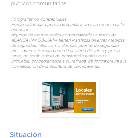
públicos comunitarios.
Fotografías no contractuales
Precio válido para personas sujetas a iva con renuncia a la
exención.
Algunos de los inmuebles comercializados a través de
ABANCA INMOBILIARIA tienen instaladas diversas medidas
de seguridad, tales como alarmas, puertas de seguridad,
etc…, que no forman parte de la oferta de venta y por lo
tanto, no serán objeto de transmisión junto con el
inmueble, procediéndose a su retirada, de forma previa a la
formalización de la escritura de compraventa.
Situación