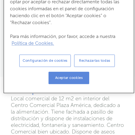
Ha bajado un
14%
optar por aceptar o rechazar directamente todas las
cookies informadas en el panel de configuración
haciendo clic en el botón “Aceptar cookies” o
2
2
10,21
m
útiles
12
m
construídos
“Rechazar cookies”.
Estado:
Segunda Mano
Para más información, por favor, accede a nuestra
Año construcción:
1973
Política de Cookies.
2
Consumo:
461,2 kW h m
/ año
2
Emisiones:
92,6 kg CO
m
/ año
2
Configuración de cookies
Rechazarlas todas
Propietario:
Aceptar cookies
Descripción
Local comercial de 12 m2 en interior del
Centro Comercial Plaza América, dedicado a
la alimentación. Tiene fachada a pasillo de
distribución y dispone de instalaciones de
electricidad, fontanería y saneamiento. Centro
Comercial bien ubicado. Dispone de aseos