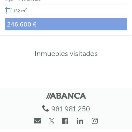
2
152
m
246.600 €
Inmuebles visitados
981 981 250