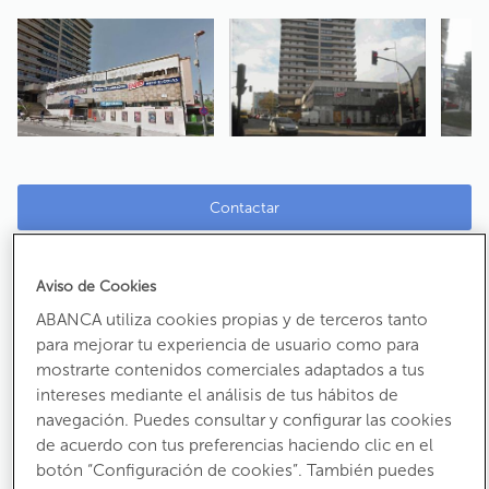
Contactar
Local comercial en Vigo (Pontevedra)
Aviso de Cookies
Ref:
1017656
ABANCA utiliza cookies propias y de terceros tanto
Calle de A Coruña (Centro Alimentación)
para mejorar tu experiencia de usuario como para
CP:
36208
mostrarte contenidos comerciales adaptados a tus
intereses mediante el análisis de tus hábitos de
navegación. Puedes consultar y configurar las cookies
7.300 €
de acuerdo con tus preferencias haciendo clic en el
Antes:
8.500 €
botón “Configuración de cookies”. También puedes