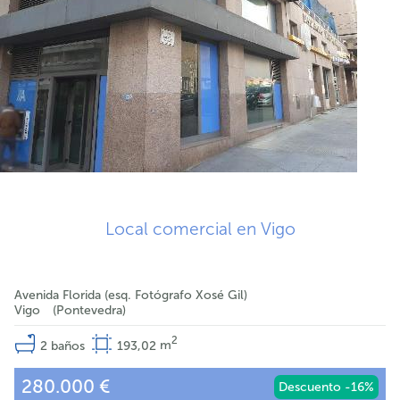
Local comercial en Vigo
Avenida Florida (esq. Fotógrafo Xosé Gil)
Vigo
Pontevedra
2
2
baños
193,02
m
280.000 €
Descuento -16%