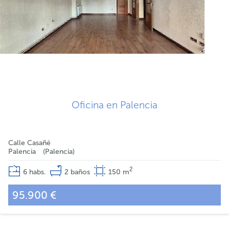
Oficina en Palencia
Calle Casañé
Palencia
Palencia
2
6
habs.
2
baños
150
m
95.900 €