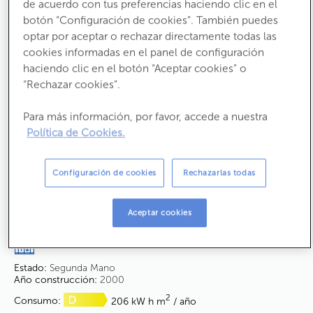
de acuerdo con tus preferencias haciendo clic en el
Oficina en Vitoria-Gasteiz (Álava)
botón “Configuración de cookies”. También puedes
Ref:
9301210
optar por aceptar o rechazar directamente todas las
Calle Cuenca del Deba
cookies informadas en el panel de configuración
haciendo clic en el botón “Aceptar cookies” o
CP:
1002
“Rechazar cookies”.
83.300 €
Para más información, por favor, accede a nuestra
Política de Cookies.
También en alquiler por
580 €/mes
Configuración de cookies
Rechazarlas todas
1
Hab.
1
Baño
2
2
Aceptar cookies
92,42
m
útiles
101,66
m
construídos
Estado:
Segunda Mano
Año construcción:
2000
2
Consumo:
206 kW h m
/ año