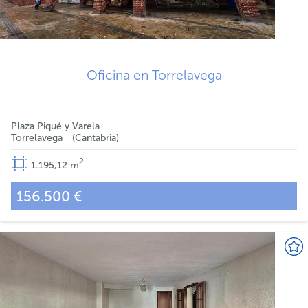
Oficina en Torrelavega
Plaza Piqué y Varela
Torrelavega
Cantabria
2
1.195,12
m
156.500 €