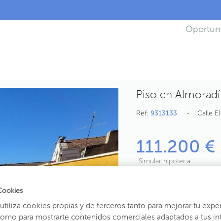
Oportun
Piso en Almoradí 
Ref:
9313133
Calle E
111.200 €
Simular hipoteca
2
Habs.
1
Baño
Cookies
2
66,88
m
útiles
82
tiliza cookies propias y de terceros tanto para mejorar tu expe
como para mostrarte contenidos comerciales adaptados a tus in