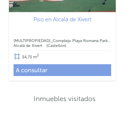
Piso en Alcalà de Xivert
[MULTIPROPIEDAD]_Complejo Playa Romana Park - Pasillo derecho del Edificio VII
Alcalà de Xivert
Castellón
2
34,73
m
A consultar
Inmuebles visitados