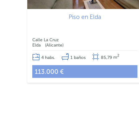
Piso en Elda
Calle La Cruz
Elda
Alicante
2
4
habs.
1
baños
85,79
m
113.000 €