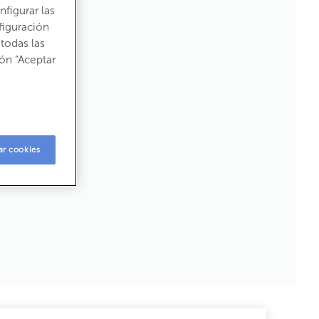
figurar las
figuración
todas las
ón “Aceptar
2
8 kW h m
/ año
2
 kg CO
m
/ año
2
ar cookies