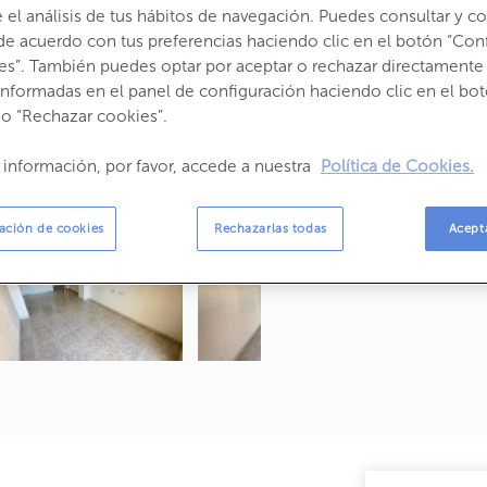
el análisis de tus hábitos de navegación. Puedes consultar y con
de acuerdo con tus preferencias haciendo clic en el botón “Con
Estado:
Segunda Mano
es”. También puedes optar por aceptar o rechazar directamente 
Año construcción:
2007
informadas en el panel de configuración haciendo clic en el bot
Consumo:
146,
 o “Rechazar cookies”.
Emisiones:
27,9
 información, por favor, accede a nuestra
Política de Cookies.
Propietario:
ación de cookies
Rechazarlas todas
Acept