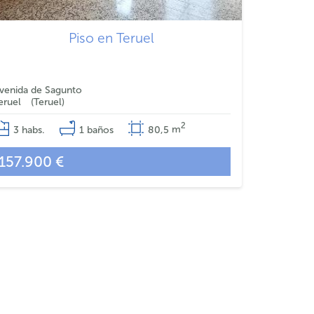
Piso en Teruel
venida de Sagunto
eruel
Teruel
2
3
habs.
1
baños
80,5
m
157.900 €