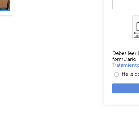
Debes leer l
formulario
Tratamiento
He leíd