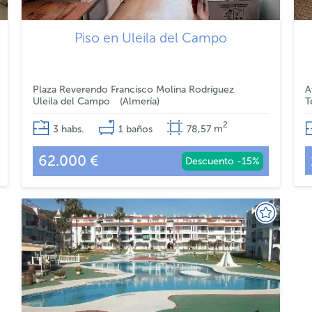
Piso en Uleila del Campo
Plaza Reverendo Francisco Molina Rodríguez
A
Uleila del Campo
Almería
T
2
3
habs.
1
baños
78,57
m
62.000 €
Descuento -15%