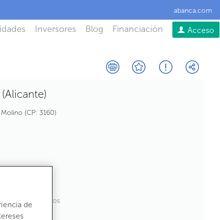
abanca.com
idades
Inversores
Blog
Financiación
Acceso
(Alicante)
l Molino
CP:
3160
2
,32
m
construídos
riencia de
tereses