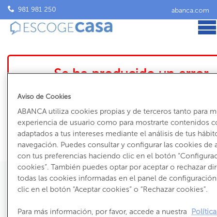
981 981 250
abanca.com
Se ha producido un error
El inmueble que intentas ver ya no está accesible
Aviso de Cookies
Volve
ABANCA utiliza cookies propias y de terceros tanto para m
experiencia de usuario como para mostrarte contenidos c
adaptados a tus intereses mediante el análisis de tus hábit
navegación. Puedes consultar y configurar las cookies de
con tus preferencias haciendo clic en el botón “Configura
cookies”. También puedes optar por aceptar o rechazar d
todas las cookies informadas en el panel de configuració
clic en el botón “Aceptar cookies” o “Rechazar cookies”.
981 981 250
Para más información, por favor, accede a nuestra
Polític