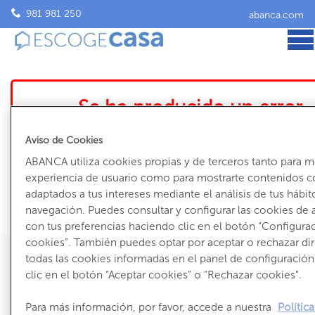
981 981 250
abanca.com
Se ha producido un error
El inmueble que intentas ver ya no está accesible
Aviso de Cookies
Volve
ABANCA utiliza cookies propias y de terceros tanto para m
experiencia de usuario como para mostrarte contenidos c
adaptados a tus intereses mediante el análisis de tus hábit
navegación. Puedes consultar y configurar las cookies de
con tus preferencias haciendo clic en el botón “Configura
cookies”. También puedes optar por aceptar o rechazar d
todas las cookies informadas en el panel de configuració
clic en el botón “Aceptar cookies” o “Rechazar cookies”.
981 981 250
Para más información, por favor, accede a nuestra
Polític