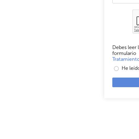
Debes leer l
formulario
Tratamiento
He leíd