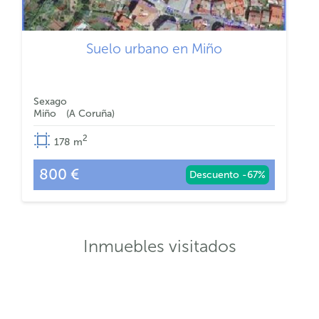
Suelo urbano en Miño
Sexago
Miño
A Coruña
2
178
m
800 €
Descuento -67%
Inmuebles visitados