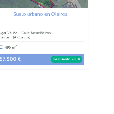
Suelo urbano en Oleiros
ugar Valiño - Calle Menciñeiros
leiros
A Coruña
2
495
m
57.800 €
Descuento -20%