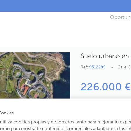
Oportun
Suelo urbano en
Ref:
9312285
Calle C
226.000 €
2
70
m
de terreno
Cookies
tiliza cookies propias y de terceros tanto para mejorar tu expe
Propietario:
como para mostrarte contenidos comerciales adaptados a tus in