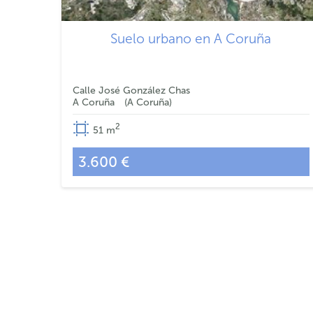
Suelo urbano en A Coruña
Calle José González Chas
A Coruña
A Coruña
2
51
m
3.600 €