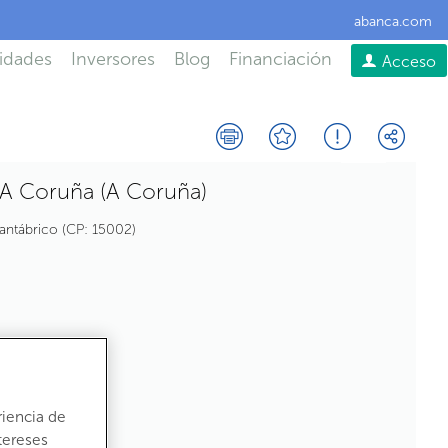
abanca.com
idades
Inversores
Blog
Financiación
Acceso
 A Coruña (A Coruña)
antábrico
CP:
15002
riencia de
tereses