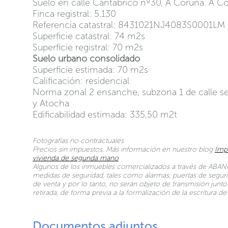
Suelo en calle Cantábrico nº30, A Coruña. A C
Finca registral: 5.130
Referencia catastral: 8431021NJ4083S0001LM
Superficie catastral: 74 m2s
Superficie registral: 70 m2s
Suelo urbano consolidado
Superficie estimada: 70 m2s
Calificación: residencial
Norma zonal 2 ensanche, subzona 1 de calle se
y Atocha
Edificabilidad estimada: 335,50 m2t
Fotografías no contractuales
Precios sin impuestos. Más información en nuestro blog
Imp
vivienda de segunda mano
Algunos de los inmuebles comercializados a través de ABANC
medidas de seguridad, tales como alarmas, puertas de seguri
de venta y por lo tanto, no serán objeto de transmisión jun
retirada, de forma previa a la formalización de la escritura 
Documentos adjuntos