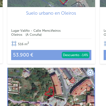
Suelo urbano en Oleiros
Lugar Valiño - Calle Menciñeiros
L
Oleiros
A Coruña
O
2
516
m
53.900 €
Descuento -14%