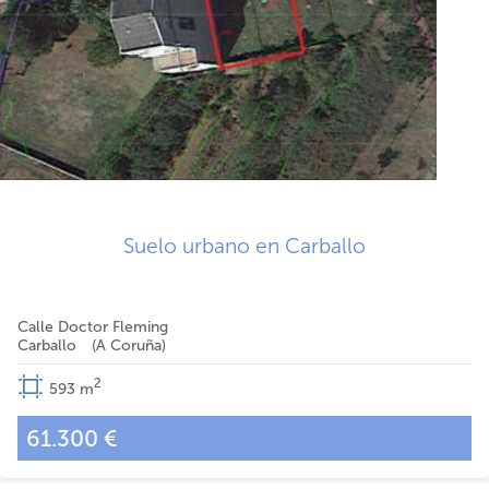
Suelo urbano en Carballo
Calle Doctor Fleming
Carballo
A Coruña
2
593
m
61.300 €