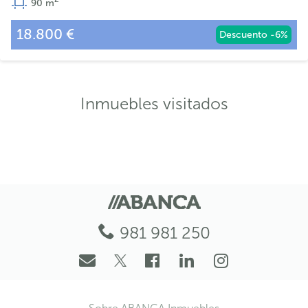
90
m
18.800 €
Descuento -6%
Inmuebles visitados
981 981 250