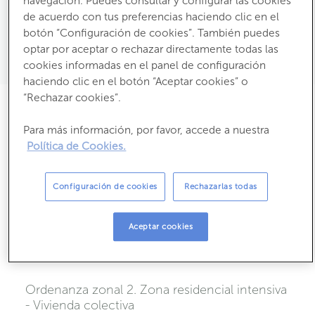
1.682,01
m
de terreno
navegación. Puedes consultar y configurar las cookies
de acuerdo con tus preferencias haciendo clic en el
botón “Configuración de cookies”. También puedes
Emisiones:
optar por aceptar o rechazar directamente todas las
Propietario:
cookies informadas en el panel de configuración
haciendo clic en el botón “Aceptar cookies” o
“Rechazar cookies”.
Descripción
Para más información, por favor, accede a nuestra
Suelo entre C/ Fonte da Caldeira y C/ Dos
Política de Cookies.
Mirtos, Carballo (A Coruña)
Finca Registral 44012
Configuración de cookies
Rechazarlas todas
Ref. Cat: 4250520NH2845S0001DR.
Superficie registral y catastral: 1.682 m²s
Aceptar cookies
Suelo Urbano Consolidado
Ordenanza zonal 2. Zona residencial intensiva
- Vivienda colectiva