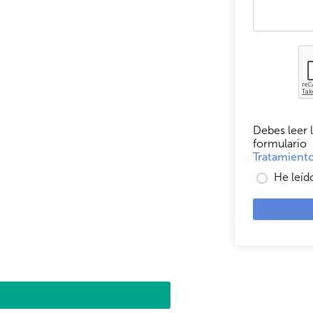
Debes leer l
formulario
Tratamiento
He leíd