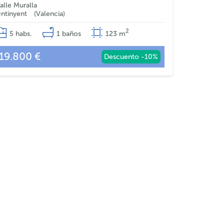
alle Muralla
ntinyent
Valencia
2
5
habs.
1
baños
123
m
19.800 €
Descuento -10%