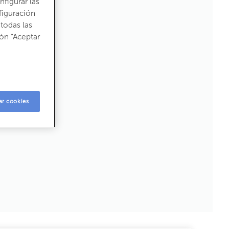
figurar las
figuración
todas las
ón “Aceptar
ar cookies