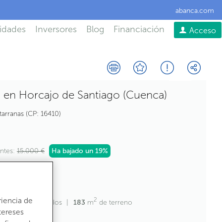
abanca.com
idades
Inversores
Blog
Financiación
Acceso
 en Horcajo de Santiago (Cuenca)
tarranas
CP:
16410
ntes:
15.000 €
Ha bajado un
19%
2
2
riencia de
68,1
m
construídos
183
m
de terreno
tereses