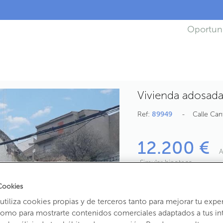
Oportun
Vivienda adosada
Ref:
89949
Calle Can
12.200 €
A
Simular hipoteca
Cookies
3
Habs.
1
Baño
2
tiliza cookies propias y de terceros tanto para mejorar tu expe
130,75
m
útiles
1
como para mostrarte contenidos comerciales adaptados a tus in