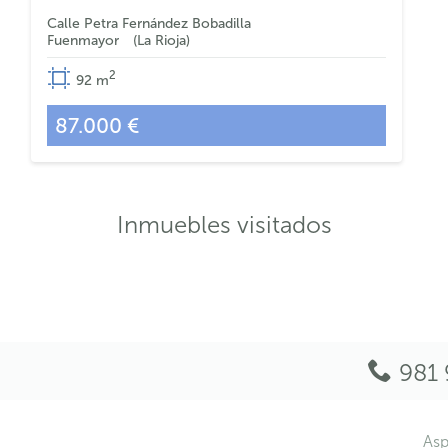
Calle Petra Fernández Bobadilla
Fuenmayor
La Rioja
2
92
m
87.000 €
Inmuebles visitados
981 
Asp