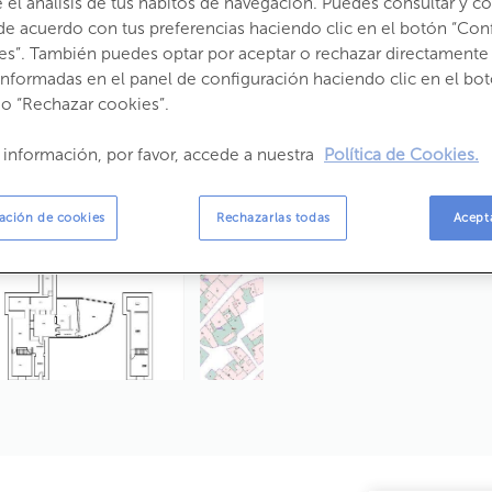
el análisis de tus hábitos de navegación. Puedes consultar y con
Estado:
Segunda Mano
de acuerdo con tus preferencias haciendo clic en el botón “Con
Año construcción:
1900
es”. También puedes optar por aceptar o rechazar directamente 
Emisiones:
informadas en el panel de configuración haciendo clic en el bot
Propietario:
 o “Rechazar cookies”.
 información, por favor, accede a nuestra
Política de Cookies.
ación de cookies
Rechazarlas todas
Acept