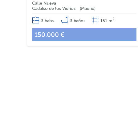
Calle Nueva
Cadalso de los Vidrios
Madrid
2
3
habs.
3
baños
151
m
150.000 €