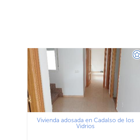
Vivienda adosada en Cadalso de los
Vidrios