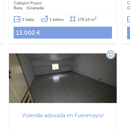
Callejón Poyos
C
Baza
Granada
O
2
5
habs.
1
baños
179,14
m
13.000 €
Vivienda adosada en Fuenmayor