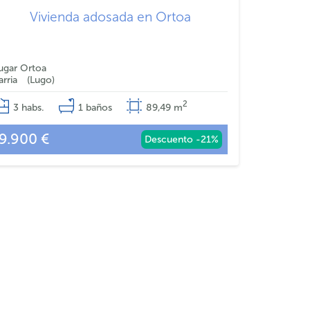
Vivienda adosada en Ortoa
ugar Ortoa
arria
Lugo
2
3
habs.
1
baños
89,49
m
9.900 €
Descuento -21%