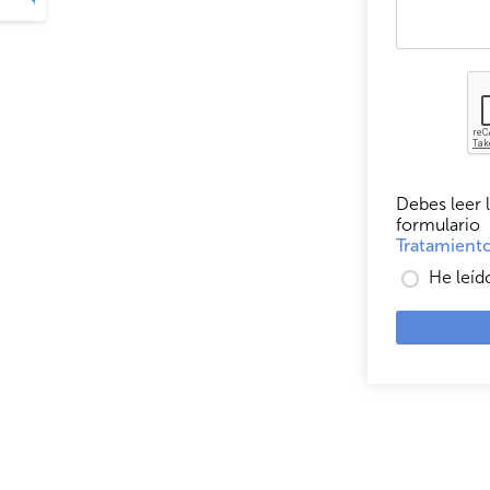
Debes leer l
formulario
Tratamiento
He leíd