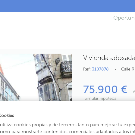
Oportun
Vivienda adosada
Ref:
3107878
Calle R
75.900 €
A
Simular hipoteca
6
Habs.
2
Baños
Cookies
2
187,3
m
útiles
23
tiliza cookies propias y de terceros tanto para mejorar tu expe
como para mostrarte contenidos comerciales adaptados a tus in