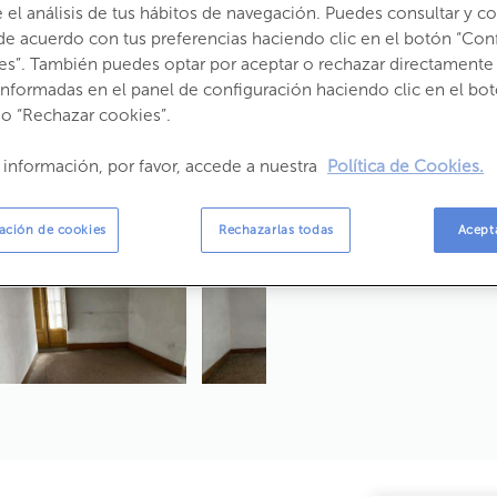
el análisis de tus hábitos de navegación. Puedes consultar y con
Estado:
Segunda Mano
Año construcción:
1965
de acuerdo con tus preferencias haciendo clic en el botón “Con
es”. También puedes optar por aceptar o rechazar directamente 
Consumo:
320,
informadas en el panel de configuración haciendo clic en el bot
Emisiones:
64,3
 o “Rechazar cookies”.
Propietario:
 información, por favor, accede a nuestra
Política de Cookies.
ación de cookies
Rechazarlas todas
Acept