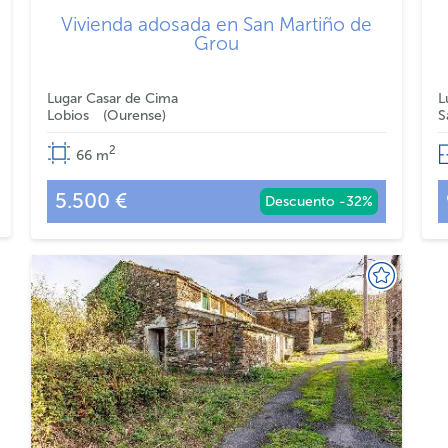
Vivienda adosada en San Martiño de
Grou
Lugar Casar de Cima
L
Lobios
Ourense
S
2
66
m
5.500 €
Descuento -32%