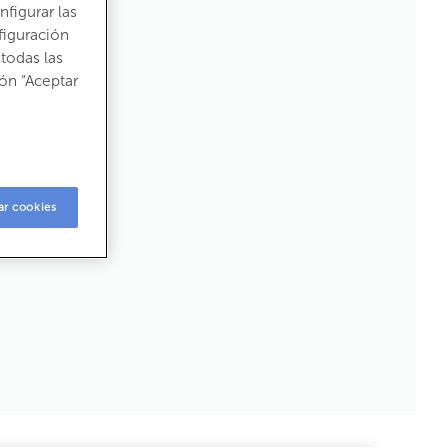
figurar las
figuración
todas las
2
5 kW h m
/ año
ón “Aceptar
2
 kg CO
m
/ año
2
ar cookies