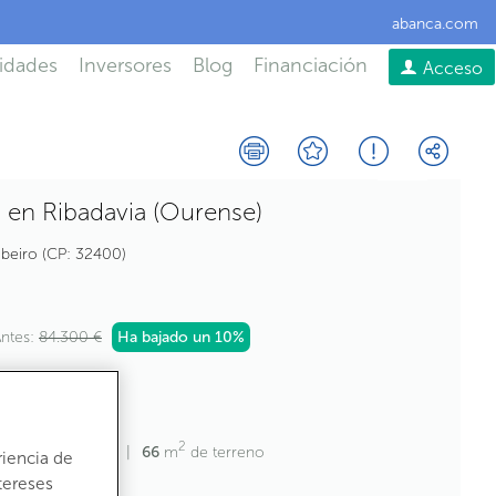
abanca.com
idades
Inversores
Blog
Financiación
Acceso
 en Ribadavia (Ourense)
ibeiro
CP:
32400
ntes:
84.300 €
Ha bajado un
10%
2
2
3
m
construídos
66
m
de terreno
riencia de
tereses