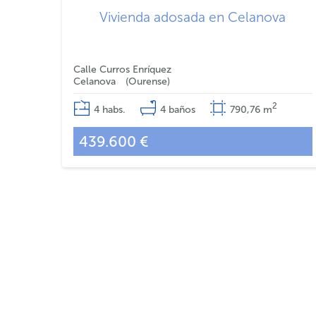
Vivienda adosada en Celanova
Calle Curros Enríquez
Celanova
Ourense
2
4
habs.
4
baños
790,76
m
439.600 €