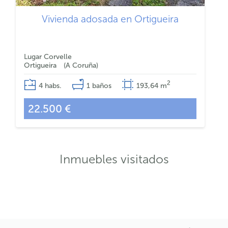
Vivienda adosada en Ortigueira
Lugar Corvelle
Ortigueira
A Coruña
2
4
habs.
1
baños
193,64
m
22.500 €
Inmuebles visitados