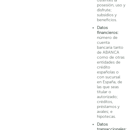
ostentes la
posesión, uso y
disfrute;
subsidios y
beneficios.
Datos
financieros:
número de
cuenta
bancaria tanto
de ABANCA
como de otras
entidades de
crédito
españolas o
con sucursal
en España, de
las que seas
titular o
autorizado;
créditos,
préstamos y
avales; e
hipotecas.
Datos
transaccionales: