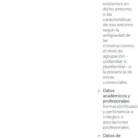
existentes en
dicho entorno;
o las
características
de ese entorno
según la
antigüedad de
las
construcciones,
el nivel de
agrupación -
unifamiliar o
plurifamiliar- o
la presencia de
zonas
comerciales.
Datos
académicos y
profesionales:
formación/titulac
y pertenencia a
colegios o
asociaciones
profesionales.
Datos de