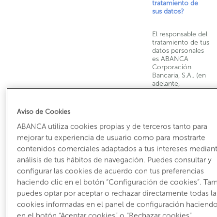
tratamiento de
sus datos?
El responsable del
tratamiento de tus
datos personales
es ABANCA
Corporación
Bancaria, S.A.. (en
adelante,
“ABANCA”), con
NIF A-70302039
y domicilio social
Aviso de Cookies
en Betanzos (A
Coruña - España),
ABANCA utiliza cookies propias y de terceros tanto para
C/ Cantón
mejorar tu experiencia de usuario como para mostrarte
Claudino Pita, nº
contenidos comerciales adaptados a tus intereses mediant
2, C.P. 15300.
análisis de tus hábitos de navegación. Puedes consultar y
En ABANCA
contamos con un
configurar las cookies de acuerdo con tus preferencias
Delegado de
haciendo clic en el botón “Configuración de cookies”. Ta
Protección de
puedes optar por aceptar o rechazar directamente todas la
Datos (en
adelante, también
cookies informadas en el panel de configuración haciendo
“DPD” o “DPO”),
en el botón “Aceptar cookies” o “Rechazar cookies”.