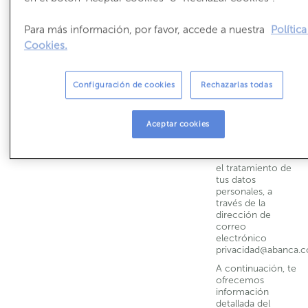
con quien podrás
contactar, si lo
necesitas, para
Para más información, por favor, accede a nuestra
Política
obtener más
Cookies.
información sobre
cualquiera de los
puntos incluidos
Configuración de cookies
Rechazarlas todas
en nuestra Política
de Privacidad y
para hacerle llegar
tus dudas,
Aceptar cookies
consultas o
reclamaciones
relacionadas con
el tratamiento de
tus datos
personales, a
través de la
dirección de
correo
electrónico
privacidad@abanca.
A continuación, te
ofrecemos
información
detallada del