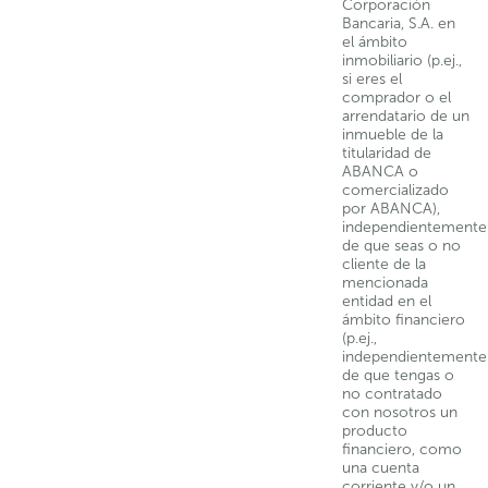
Corporación
Bancaria, S.A. en
el ámbito
inmobiliario (p.ej.,
si eres el
comprador o el
arrendatario de un
inmueble de la
titularidad de
ABANCA o
comercializado
por ABANCA),
independientemente
de que seas o no
cliente de la
mencionada
entidad en el
ámbito financiero
(p.ej.,
independientemente
de que tengas o
no contratado
con nosotros un
producto
financiero, como
una cuenta
corriente y/o un