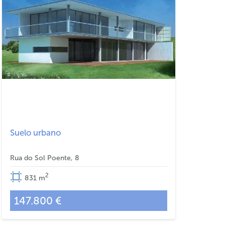
Suelo urbano
Rua do Sol Poente, 8
2
831
m
147.800 €