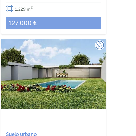
2
1.229
m
127.000 €
Suelo urbano