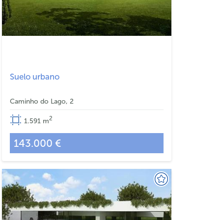
Suelo urbano
Caminho do Lago, 2
2
1.591
m
143.000 €