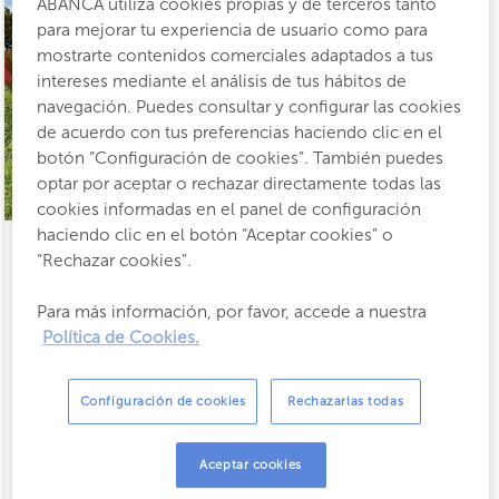
ABANCA utiliza cookies propias y de terceros tanto
para mejorar tu experiencia de usuario como para
mostrarte contenidos comerciales adaptados a tus
intereses mediante el análisis de tus hábitos de
navegación. Puedes consultar y configurar las cookies
de acuerdo con tus preferencias haciendo clic en el
botón “Configuración de cookies”. También puedes
optar por aceptar o rechazar directamente todas las
cookies informadas en el panel de configuración
haciendo clic en el botón “Aceptar cookies” o
“Rechazar cookies”.
Suelo urbano
Para más información, por favor, accede a nuestra
Política de Cookies.
Volta dos Nérios, 4
Configuración de cookies
Rechazarlas todas
2
816
m
138.100 €
Aceptar cookies