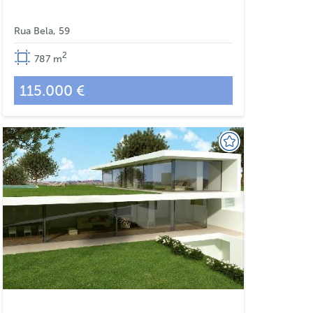
Rua Bela, 59
2
787
m
115.000 €