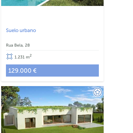
Suelo urbano
Rua Bela, 28
2
1.231
m
129.000 €