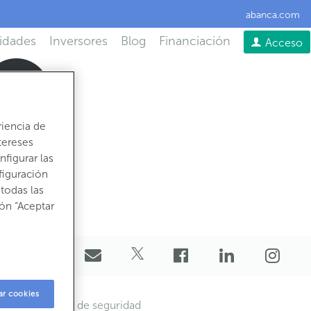
abanca.com
idades
Inversores
Blog
Financiación
Acceso
riencia de
tereses
figurar las
figuración
todas las
ón “Aceptar
981 250
ar cookies
ectos legales y de seguridad