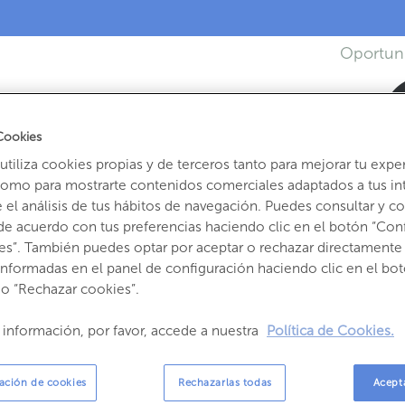
Oportun
Se ha producido un error
Cookies
tiliza cookies propias y de terceros tanto para mejorar tu expe
Has intentado acceder a una oportunidad no activa
como para mostrarte contenidos comerciales adaptados a tus in
el análisis de tus hábitos de navegación. Puedes consultar y con
Volver
de acuerdo con tus preferencias haciendo clic en el botón “Con
es”. También puedes optar por aceptar o rechazar directamente 
informadas en el panel de configuración haciendo clic en el bot
 o “Rechazar cookies”.
981 
 información, por favor, accede a nuestra
Política de Cookies.
ación de cookies
Rechazarlas todas
Acept
Asp