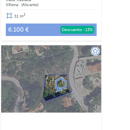
Villena
Alicante
2
31
m
6.100 €
Descuento -13%