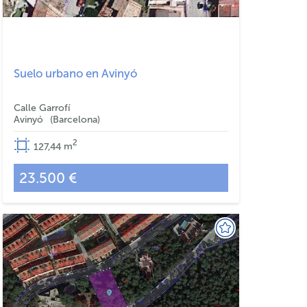
Suelo urbano en Avinyó
Calle Garrofí
Avinyó
Barcelona
2
127,44
m
23.500 €