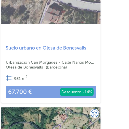
Suelo urbano en Olesa de Bonesvalls
Urbanización Can Morgades - Calle Narcis Monturiol
Olesa de Bonesvalls
Barcelona
2
931
m
67.700 €
Descuento -14%