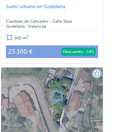
Suelo urbano en Godelleta
Cumbres de Calicanto - Calle Ibiza
Godelleta
Valencia
2
935
m
23.100 €
Descuento -14%