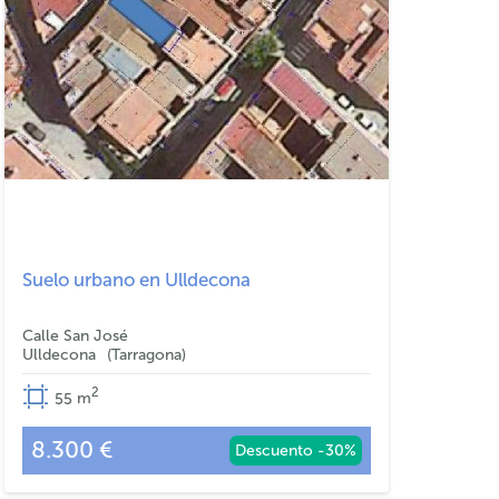
Suelo urbano en Ulldecona
Calle San José
Ulldecona
Tarragona
2
55
m
8.300 €
Descuento -30%