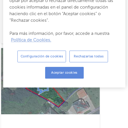
optar por aceptar o rechazar directamente todas las
Lugar Valiño - Calle Menciñeiros
cookies informadas en el panel de configuración
Oleiros
A Coruña
haciendo clic en el botón “Aceptar cookies” o
2
516
m
“Rechazar cookies”.
53.900 €
Descuento -14%
Para más información, por favor, accede a nuestra
Política de Cookies.
Configuración de cookies
Rechazarlas todas
Aceptar cookies