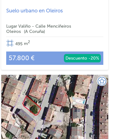
Suelo urbano en Oleiros
Lugar Valiño - Calle Menciñeiros
Oleiros
A Coruña
2
495
m
57.800 €
Descuento -20%