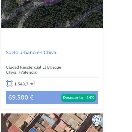
Suelo urbano en Chiva
Ciudad Residencial El Bosque
Chiva
Valencia
2
1.348,7
m
69.300 €
Descuento -14%