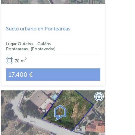
Suelo urbano en Ponteareas
Lugar Outeiro - Guláns
Ponteareas
Pontevedra
2
70
m
17.400 €