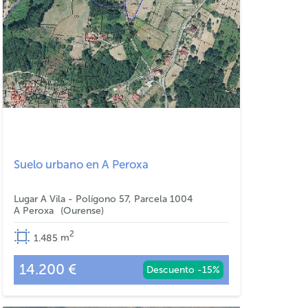
Suelo urbano en A Peroxa
Lugar A Vila - Polígono 57, Parcela 1004
A Peroxa
Ourense
2
1.485
m
14.200 €
Descuento -15%