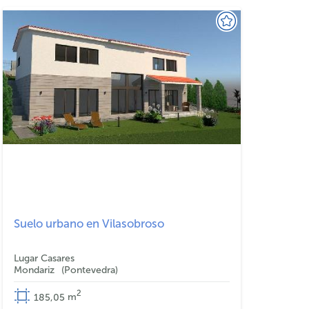
Suelo urbano en Vilasobroso
Lugar Casares
Mondariz
Pontevedra
2
185,05
m