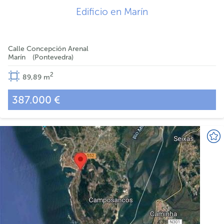
Edificio en Marín
Calle Concepción Arenal
Marín
Pontevedra
2
89,89
m
387.000 €