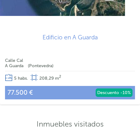
Edificio en A Guarda
Calle Cal
A Guarda
Pontevedra
2
5
habs.
208,29
m
77.500 €
Descuento -10%
Inmuebles visitados