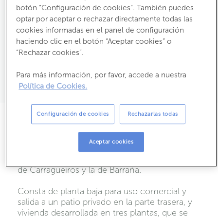
botón “Configuración de cookies”. También puedes
2
2
212
m
útiles
260
m
construídos
optar por aceptar o rechazar directamente todas las
Estado:
Segunda Mano
cookies informadas en el panel de configuración
Año construcción:
1950
haciendo clic en el botón “Aceptar cookies” o
2
Consumo:
“Rechazar cookies”.
329,7 kW h m
/ año
2
Emisiones:
55,8 kg CO
m
/ año
2
Para más información, por favor, accede a nuestra
Propietario:
Política de Cookies.
Configuración de cookies
Rechazarlas todas
Descripción
NO VISITABLE
. Edificio de cuatro plantas
Aceptar cookies
ubicado en un municipio de las Rías Baixas,
rodeado de gran cantidad de playas, como la
de Carragueiros y la de Barraña.
Consta de planta baja para uso comercial y
salida a un patio privado en la parte trasera, y
vivienda desarrollada en tres plantas, que se