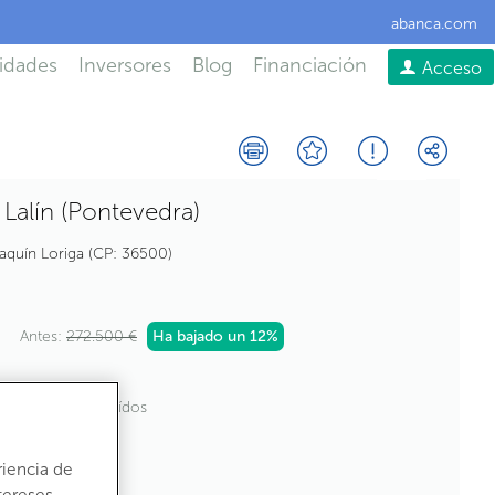
abanca.com
idades
Inversores
Blog
Financiación
Acceso
- Lalín (Pontevedra)
aquín Loriga
CP:
36500
Antes:
272.500 €
Ha bajado un
12%
2
75,27
m
construídos
riencia de
tereses