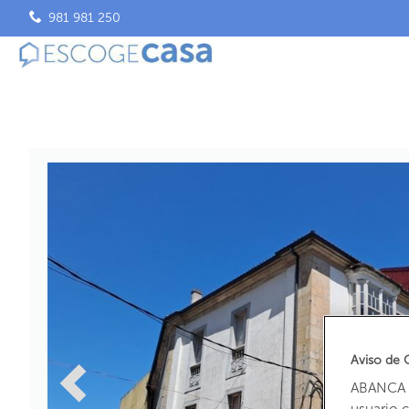
981 981 250
Aviso de 
ABANCA u
usuario 