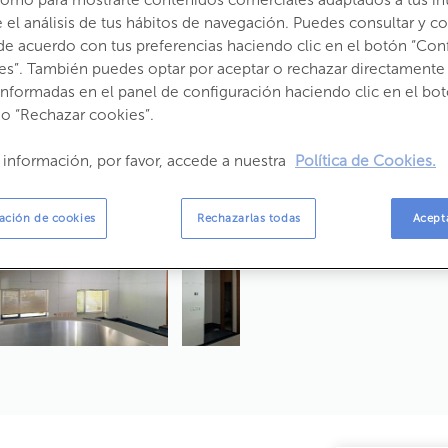
Consumo:
238,
el análisis de tus hábitos de navegación. Puedes consultar y con
de acuerdo con tus preferencias haciendo clic en el botón “Con
Emisiones:
40,4
es”. También puedes optar por aceptar o rechazar directamente 
Propietario:
informadas en el panel de configuración haciendo clic en el bot
 o “Rechazar cookies”.
 información, por favor, accede a nuestra
Política de Cookies.
ación de cookies
Rechazarlas todas
Acept