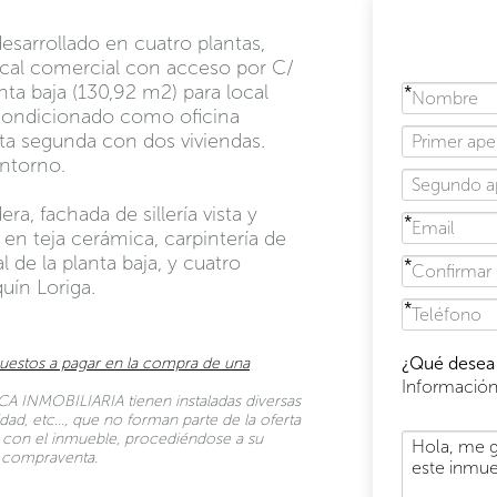
desarrollado en cuatro plantas,
local comercial con acceso por C/
ta baja (130,92 m2) para local
condicionado como oficina
nta segunda con dos viviendas.
entorno.
a, fachada de sillería vista y
 en teja cerámica, carpintería de
 de la planta baja, y cuatro
quín Loriga.
¿Qué desea 
uestos a pagar en la compra de una
Informació
A INMOBILIARIA tienen instaladas diversas
dad, etc…, que no forman parte de la oferta
to con el inmueble, procediéndose a su
de compraventa.