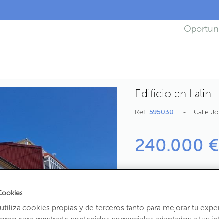
Oportun
Edificio en Lalin 
Ref:
595030
Calle Jo
240.000 €
2
442,26
m
útiles
5
Cookies
Estado:
Segunda Mano
tiliza cookies propias y de terceros tanto para mejorar tu expe
Año construcción:
1935
como para mostrarte contenidos comerciales adaptados a tus in