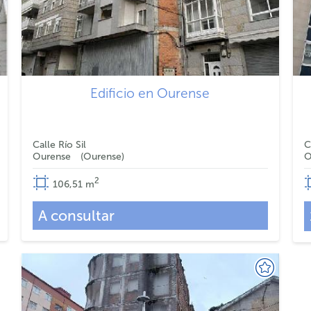
Edificio en Ourense
Calle Río Sil
C
Ourense
Ourense
O
2
106,51
m
A consultar