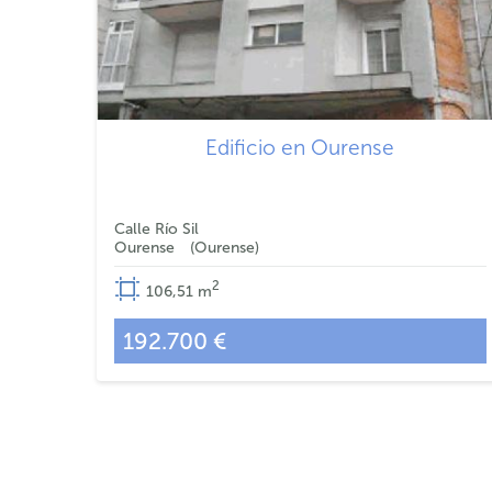
Edificio en Ourense
Calle Río Sil
Ourense
Ourense
2
106,51
m
192.700 €