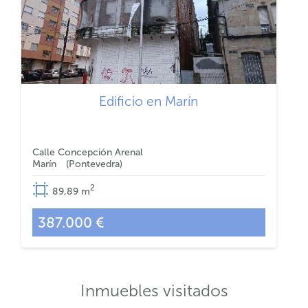
Edificio en Marín
Calle Concepción Arenal
Marín
Pontevedra
2
89,89
m
387.000 €
Inmuebles visitados