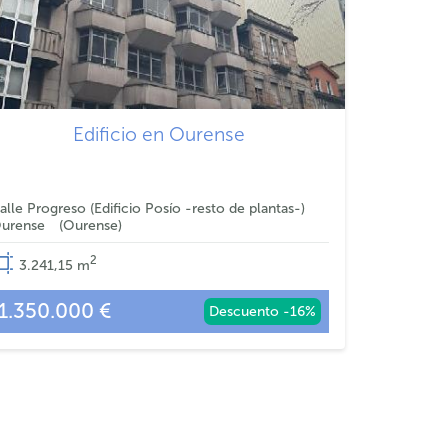
Edificio en Ourense
alle Progreso (Edificio Posío -resto de plantas-)
urense
Ourense
2
3.241,15
m
1.350.000 €
Descuento -16%