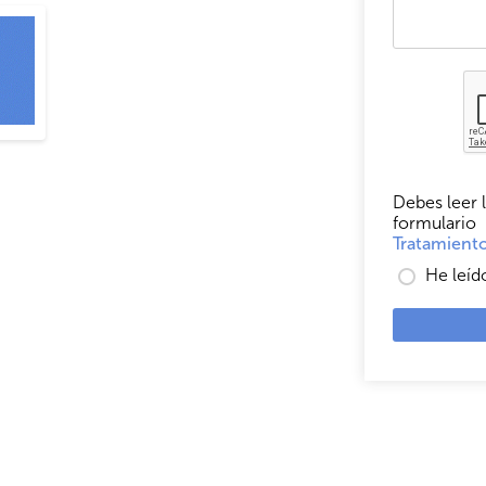
Debes leer l
formulario
Tratamiento
He leíd