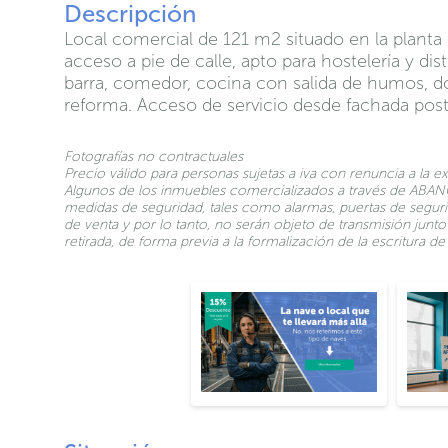
Descripción
Local comercial de 121 m2 situado en la planta b
acceso a pie de calle, apto para hostelería y d
barra, comedor, cocina con salida de humos, d
reforma. Acceso de servicio desde fachada post
Fotografías no contractuales
Precio válido para personas sujetas a iva con renuncia a la e
Algunos de los inmuebles comercializados a través de ABANC
medidas de seguridad, tales como alarmas, puertas de seguri
de venta y por lo tanto, no serán objeto de transmisión jun
retirada, de forma previa a la formalización de la escritura 