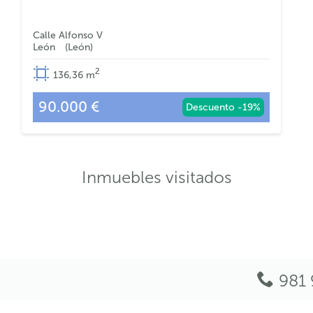
Calle Alfonso V
León
León
2
136,36
m
90.000 €
Descuento -19%
Inmuebles visitados
981 