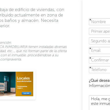
aja de edificio de viviendas, con
istribuido actualmente en zona de
os baños y almacén. Necesita
erior.
xención.
A INMOBILIARIA tienen instaladas diversas
dad, etc…, que no forman parte de la oferta
to con el inmueble, procediéndose a su
de compraventa.
¿Qué desea 
Informació