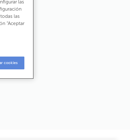
figurar las
figuración
todas las
ón “Aceptar
2
1 kW h m
/ año
2
 kg CO
m
/ año
2
ar cookies