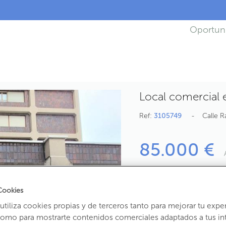
Oportun
Local comercial e
Ref:
3105749
Calle R
85.000 €
También en alqu
Cookies
2
Baños
tiliza cookies propias y de terceros tanto para mejorar tu expe
como para mostrarte contenidos comerciales adaptados a tus in
2
110,87
m
útiles
1