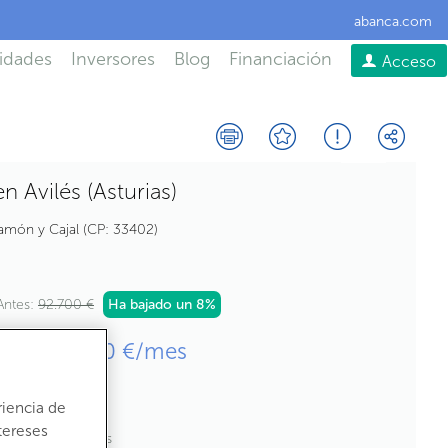
abanca.com
idades
Inversores
Blog
Financiación
Acceso
n Avilés (Asturias)
amón y Cajal
CP:
33402
Antes:
92.700 €
Ha bajado un
8%
iler por
500 €/mes
riencia de
tereses
2
21
m
construídos