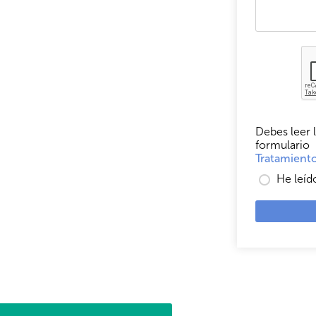
Debes leer l
formulario
Tratamiento
He leíd