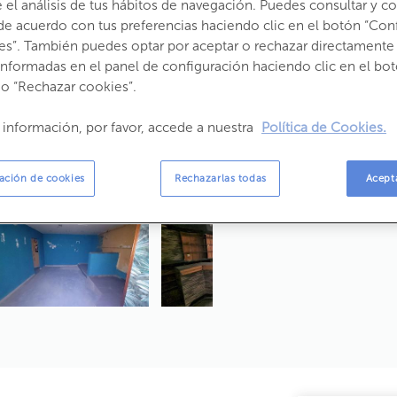
el análisis de tus hábitos de navegación. Puedes consultar y con
de acuerdo con tus preferencias haciendo clic en el botón “Con
es”. También puedes optar por aceptar o rechazar directamente 
informadas en el panel de configuración haciendo clic en el bot
Estado:
Segunda Mano
 o “Rechazar cookies”.
Año construcción:
1982
Consumo:
226,
 información, por favor, accede a nuestra
Política de Cookies.
Emisiones:
38,4
Propietario:
ación de cookies
Rechazarlas todas
Acept