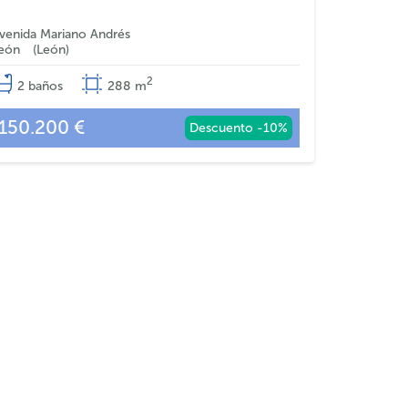
venida Mariano Andrés
eón
León
2
2
baños
288
m
150.200 €
Descuento -10%