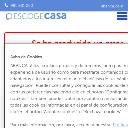
981 981 250
abanca.com
Se ha producido un error
El inmueble que intentas ver ya no está accesible
Aviso de Cookies
Volve
ABANCA utiliza cookies propias y de terceros tanto para m
experiencia de usuario como para mostrarte contenidos c
adaptados a tus intereses mediante el análisis de tus hábit
navegación. Puedes consultar y configurar las cookies de
con tus preferencias haciendo clic en el botón “Configura
cookies”. También puedes optar por aceptar o rechazar d
todas las cookies informadas en el panel de configuració
clic en el botón “Aceptar cookies” o “Rechazar cookies”.
981 981 250
Para más información, por favor, accede a nuestra
Polític