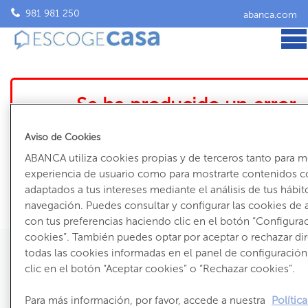
981 981 250
abanca.com
Se ha producido un error
El inmueble que intentas ver ya no está accesible
Aviso de Cookies
Volve
ABANCA utiliza cookies propias y de terceros tanto para m
experiencia de usuario como para mostrarte contenidos c
adaptados a tus intereses mediante el análisis de tus hábit
navegación. Puedes consultar y configurar las cookies de
con tus preferencias haciendo clic en el botón “Configura
cookies”. También puedes optar por aceptar o rechazar d
todas las cookies informadas en el panel de configuració
clic en el botón “Aceptar cookies” o “Rechazar cookies”.
981 981 250
Para más información, por favor, accede a nuestra
Polític