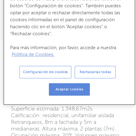
botón “Configuración de cookies”. También puedes
optar por aceptar o rechazar directamente todas las
2
1.348,7
m
de terreno
cookies informadas en el panel de configuración
haciendo clic en el botón “Aceptar cookies” o
Propietario:
“Rechazar cookies”.
Para más información, por favor, accede a nuestra
Descripción
Política de Cookies.
Suelo urb. El Bosque, parcela 292_A. Valencia.
Finca registral: 30992
Configuración de cookies
Rechazarlas todas
Referencia catastral:
4997807YJ0649N0001SO
Superficie catastral: 1.356,00m2s
Aceptar cookies
Superficie registral: 1.348,67m2s
Suelo urbano consolidado
Superficie estimada: 1.348,67m2s
Calificación: residencial, unifamiliar aislada
Retranqueos, 8m a fachada y 5m a
medianeras. Altura máxima, 2 plantas (7m).
Ocupación máxima, 20%. Volumen máximo