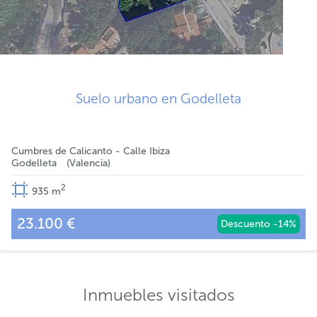
Suelo urbano en Godelleta
Cumbres de Calicanto - Calle Ibiza
Godelleta
Valencia
2
935
m
23.100 €
Descuento -14%
Inmuebles visitados